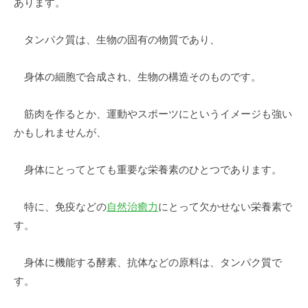
あります。
ク
タンパク質
は、生物の固有の物質であり、
質
2013
身体の細胞で合成され、生物の構造そのものです。
年
7
筋肉を作るとか、運動やスポーツにというイメージも強い
月
かもしれませんが、
25
日
身体にとってとても重要な栄養素のひとつであります。
by
desk@toiee.jp
特に、免疫などの
自然治癒力
にとって欠かせない栄養素で
す。
身体に機能する酵素、抗体などの原料は、
タンパク質
で
す。