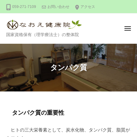
整
ー
コ
059-271-7109
お問い合わせ
アクセス
体
ン
な
テ
お
ン
え
メ
整
ニ
国家資格保有（理学療法士）の整体院
健
ツ
ュ
ー
体
康
へ
な
院
ス
お
キ
タンパク質
え
ッ
健
プ
康
院
タ
タンパク質
の重要性
ン
ヒトの三大栄養素として、炭水化物、
タンパク質
、脂質が
パ