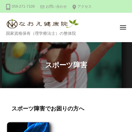
整
ー
コ
059-271-7109
お問い合わせ
アクセス
体
ン
な
テ
お
ン
え
メ
整
ニ
国家資格保有（理学療法士）の整体院
健
ツ
ュ
ー
体
康
へ
な
院
ス
お
キ
スポーツ障害
え
ッ
健
プ
康
院
ス
スポーツ障害でお困りの方へ
ポ
ー