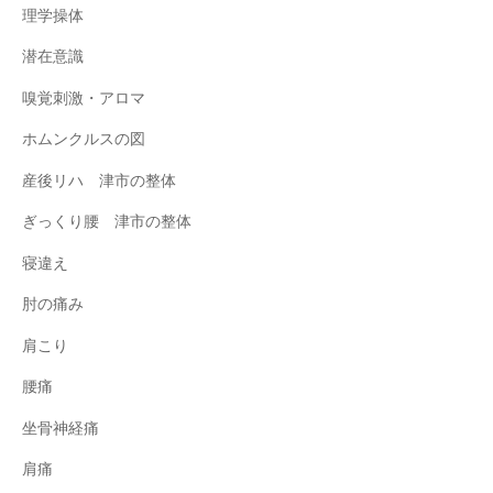
理学操体
潜在意識
嗅覚刺激・アロマ
ホムンクルスの図
産後リハ 津市の整体
ぎっくり腰 津市の整体
寝違え
肘の痛み
肩こり
腰痛
坐骨神経痛
肩痛