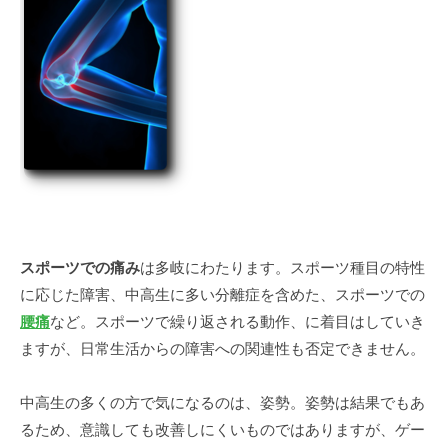
ツ
障
害
2020
年
8
月
3
日
スポーツでの痛み
は多岐にわたります。スポーツ種目の特性
by
に応じた障害、中高生に多い分離症を含めた、スポーツでの
desk@toiee.jp
腰痛
など。スポーツで繰り返される動作、に着目はしていき
ますが、日常生活からの障害への関連性も否定できません。
中高生の多くの方で気になるのは、姿勢。姿勢は結果でもあ
るため、意識しても改善しにくいものではありますが、ゲー