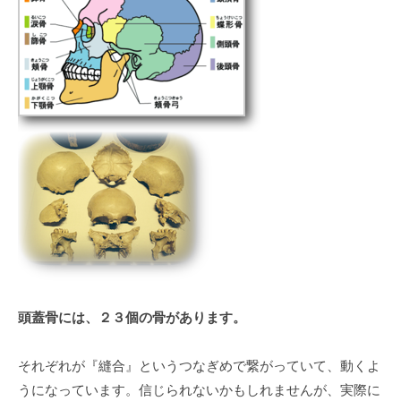
顔
の
歪
み
2021
年
2
月
8
日
by
desk@toiee.jp
頭蓋骨には、２３個の骨があります。
それぞれが『縫合』というつなぎめで繋がっていて、動くよ
うになっています。信じられないかもしれませんが、実際に