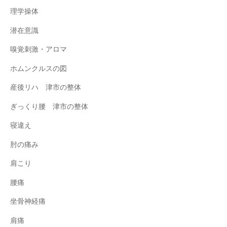
理学操体
潜在意識
嗅覚刺激・アロマ
ホムンクルスの図
産後リハ 津市の整体
ぎっくり腰 津市の整体
寝違え
肘の痛み
肩こり
腰痛
坐骨神経痛
肩痛