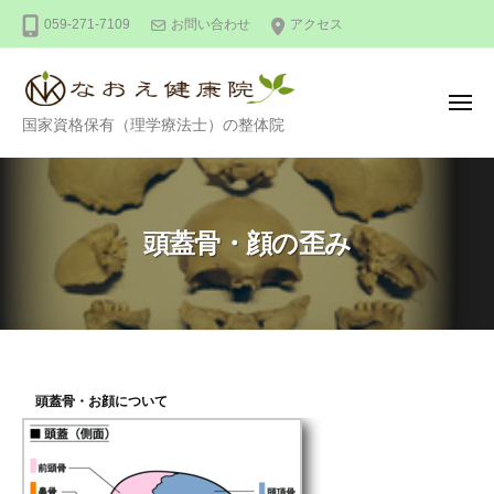
整
ー
コ
059-271-7109
お問い合わせ
アクセス
体
ン
な
テ
お
ン
え
メ
整
ニ
国家資格保有（理学療法士）の整体院
健
ツ
ュ
ー
体
康
へ
な
院
ス
お
キ
頭蓋骨・顔の歪み
え
ッ
健
プ
康
院
頭蓋骨・お顔について
頭
蓋
骨・