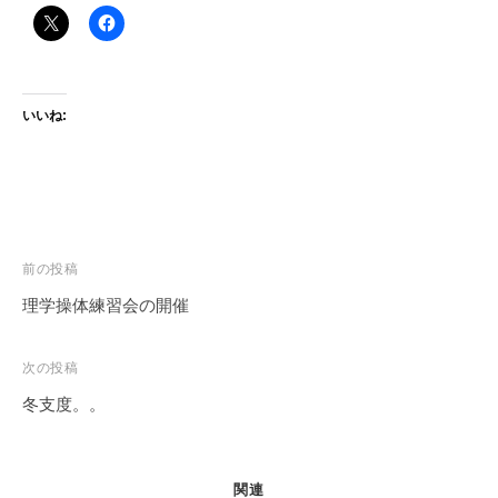
いいね:
投
前の投稿
稿
理学操体練習会の開催
ナ
ビ
次の投稿
ゲ
冬支度。。
ー
シ
ョ
関連