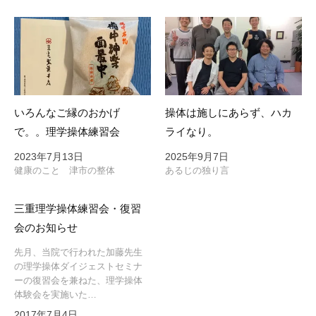
ン
いろんなご縁のおかげ
操体は施しにあらず、ハカ
で。。理学操体練習会
ライなり。
2023年7月13日
2025年9月7日
健康のこと 津市の整体
あるじの独り言
三重理学操体練習会・復習
会のお知らせ
先月、当院で行われた加藤先生
の理学操体ダイジェストセミナ
ーの復習会を兼ねた、理学操体
体験会を実施いた…
2017年7月4日