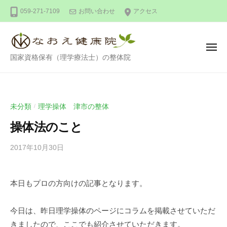
整
ー
コ
059-271-7109
お問い合わせ
アクセス
体
ン
な
テ
お
ン
え
メ
整
ニ
国家資格保有（理学療法士）の整体院
健
ツ
ュ
ー
体
康
へ
な
院
ス
お
キ
未分類
理学操体 津市の整体
/
え
ッ
操体法のこと
健
プ
康
2017年10月30日
b
/
院
y
0
川
件
本日もプロの方向けの記事となります。
口
の
尚
コ
英
メ
今日は、昨日理学操体のページにコラムを掲載させていただ
ン
きましたので、ここでも紹介させていただきます。