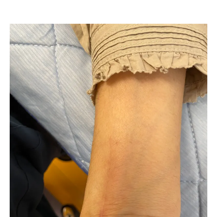
月
23
日
by
川
口
尚
英