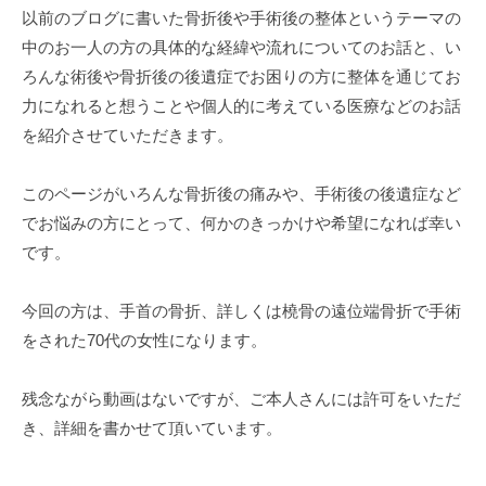
以前のブログに書いた骨折後や手術後の整体というテーマの
術
中のお一人の方の具体的な経緯や流れについてのお話と、い
後
ろんな術後や骨折後の後遺症でお困りの方に整体を通じてお
力になれると想うことや個人的に考えている医療などのお話
の
を紹介させていただきます。
整
体
このページがいろんな骨折後の痛みや、手術後の後遺症など
でお悩みの方にとって、何かのきっかけや希望になれば幸い
手
です。
首
の
今回の方は、手首の骨折、詳しくは橈骨の遠位端骨折で手術
をされた70代の女性になります。
症
例
残念ながら動画はないですが、ご本人さんには許可をいただ
き、詳細を書かせて頂いています。
2025
年
6