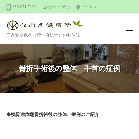
整
ー
コ
059-271-7109
お問い合わせ
アクセス
体
ン
な
テ
お
ン
え
メ
整
ニ
国家資格保有（理学療法士）の整体院
健
ツ
ュ
ー
体
康
へ
な
院
ス
お
キ
骨折手術後の整体 手首の症例
え
ッ
健
プ
康
院
骨
◆橈骨遠位端骨折術後の整体、症例のご紹介
折
手