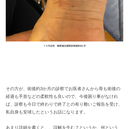
７０代女性 橈骨遠位端骨折術後約3か月
その方が、術後約3か月の診察でお医者さんから骨も術後の
経過も手首などの柔軟性も良いので、今後困り事がなけれ
ば、診察も今日で終わりで終了との有り難いご報告を受け、
私自身も安堵したというお話になります。
あまり詳細を書くと、、誤解を生む？というか、何という