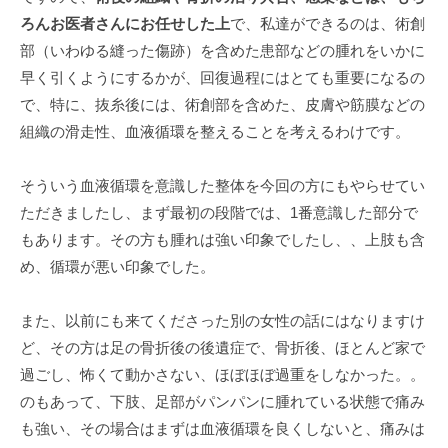
ろんお医者さんにお任せした上
で、私達ができるのは、術創
部（いわゆる縫った傷跡）を含めた患部などの腫れをいかに
早く引くようにするかが、回復過程にはとても重要になるの
で、特に、抜糸後には、術創部を含めた、皮膚や筋膜などの
組織の滑走性、血液循環を整えることを考えるわけです。
そういう血液循環を意識した整体を今回の方にもやらせてい
ただきましたし、まず最初の段階では、1番意識した部分で
もあります。その方も腫れは強い印象でしたし、、上肢も含
め、循環が悪い印象でした。
また、以前にも来てくださった別の女性の話にはなりますけ
ど、その方は足の骨折後の後遺症で、骨折後、ほとんど家で
過ごし、怖くて動かさない、ほぼほぼ過重をしなかった。。
のもあって、下肢、足部がパンパンに腫れている状態で痛み
も強い、その場合はまずは血液循環を良くしないと、痛みは