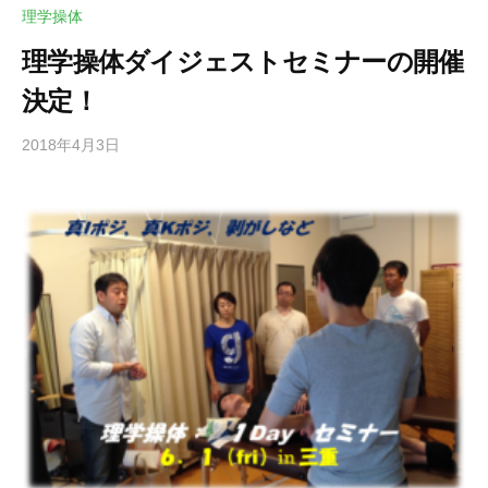
理学操体
理学操体ダイジェストセミナーの開催
決定！
2018年4月3日
b
/
y
0
川
件
口
の
尚
コ
英
メ
ン
ト