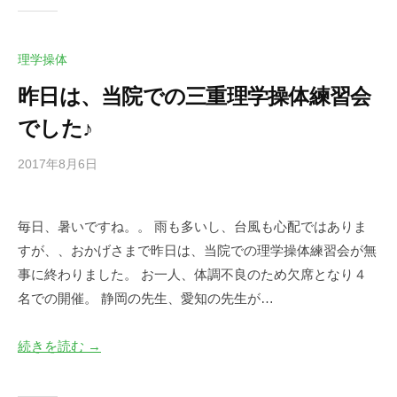
e
.
j
理学操体
p
昨日は、当院での三重理学操体練習会
でした♪
2017年8月6日
b
/
y
0
d
件
毎日、暑いですね。。 雨も多いし、台風も心配ではありま
e
の
すが、、おかげさまで昨日は、当院での理学操体練習会が無
s
コ
k
メ
事に終わりました。 お一人、体調不良のため欠席となり４
@
ン
名での開催。 静岡の先生、愛知の先生が…
t
ト
o
続きを読む →
i
e