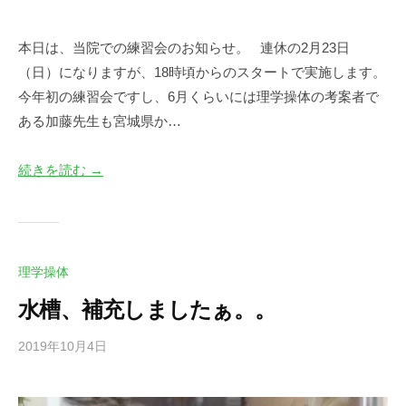
y
0
川
件
本日は、当院での練習会のお知らせ。 連休の2月23日
口
の
（日）になりますが、18時頃からのスタートで実施します。
尚
コ
英
メ
今年初の練習会ですし、6月くらいには理学操体の考案者で
ン
ある加藤先生も宮城県か…
ト
続きを読む →
理学操体
水槽、補充しましたぁ。。
2019年10月4日
b
/
y
0
川
件