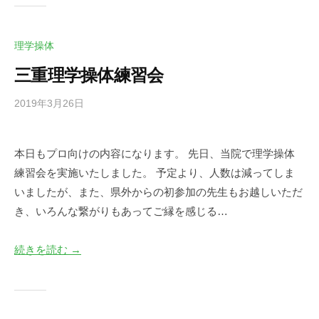
理学操体
三重理学操体練習会
2019年3月26日
b
/
y
0
川
件
本日もプロ向けの内容になります。 先日、当院で理学操体
口
の
練習会を実施いたしました。 予定より、人数は減ってしま
尚
コ
英
メ
いましたが、また、県外からの初参加の先生もお越しいただ
ン
き、いろんな繋がりもあってご縁を感じる…
ト
続きを読む →