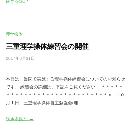
続きを読む →
i
e
e
.
j
理学操体
p
三重理学操体練習会の開催
2017年8月31日
b
/
y
0
d
件
本日は、当院で実施する理学操体練習会についてのお知らせ
e
の
です。 練習会の詳細は、下記をご覧ください。 ＊＊＊＊＊
s
コ
k
メ
＊＊＊＊＊＊＊＊＊＊＊＊＊＊＊＊＊＊＊＊＊＊＊ ○ １０
@
ン
月１日 三重理学操体自主勉強会(理…
t
ト
o
続きを読む →
i
e