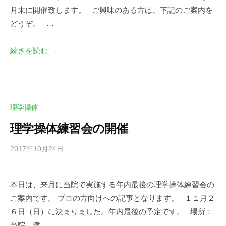
英
メ
月末に開催致します。 ご興味のある方は、下記のご案内を
ン
どうぞ。 …
ト
続きを読む →
理学操体
理学操体練習会の開催
2017年10月24日
b
/
y
0
川
件
本日は、来月に当院で実施する年内最後の理学操体練習会の
口
の
ご案内です。 プロの方向けへの記事となります。 １１月２
尚
コ
英
メ
６日（日）に決まりました。年内最後の予定です。 場所：
ン
当院 津…