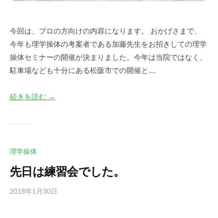
今回は、プロの方向けの内容になります。 おかげさまで、
今年も理学操体の考案者である加藤先生をお招きしての理学
操体セミナーの開催が決まりました。今年は当院ではなく、
駐車場なども十分にある松阪市での開催と…
続きを読む →
理学操体
先日は練習会でした。
2018年1月30日
b
/
y
0
川
件