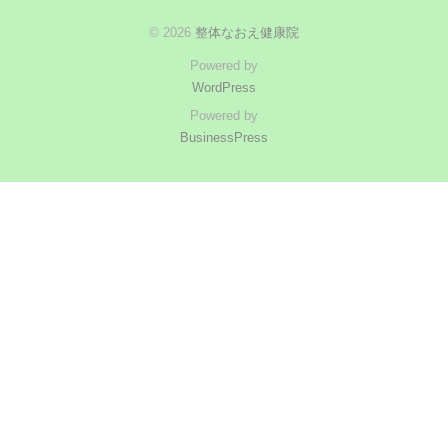
© 2026
整体なおえ健康院
Powered by
WordPress
Powered by
BusinessPress