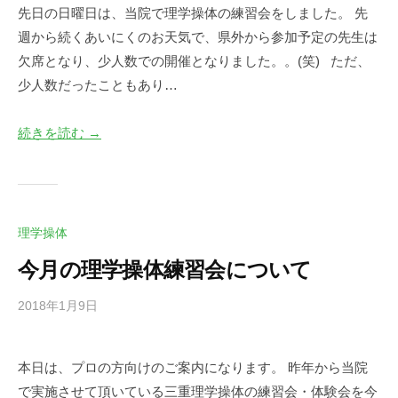
先日の日曜日は、当院で理学操体の練習会をしました。 先
口
の
週から続くあいにくのお天気で、県外から参加予定の先生は
尚
コ
英
メ
欠席となり、少人数での開催となりました。。(笑) ただ、
ン
少人数だったこともあり…
ト
続きを読む →
理学操体
今月の理学操体練習会について
2018年1月9日
b
/
y
0
川
件
本日は、プロの方向けのご案内になります。 昨年から当院
口
の
で実施させて頂いている三重理学操体の練習会・体験会を今
尚
コ