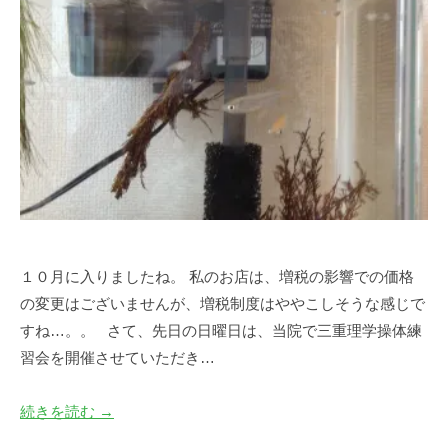
口
の
尚
コ
英
メ
ン
ト
１０月に入りましたね。 私のお店は、増税の影響での価格
の変更はございませんが、増税制度はややこしそうな感じで
すね…。。 さて、先日の日曜日は、当院で三重理学操体練
習会を開催させていただき…
続きを読む →