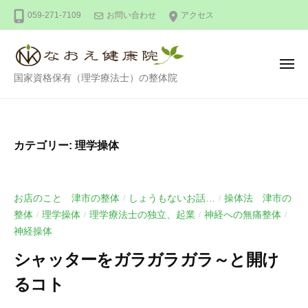
整
ー
コ
059-271-7109
お問い合わせ
アクセス
体
ン
な
テ
お
ン
え
メ
整
ニ
国家資格保有（理学療法士）の整体院
健
ツ
ュ
ー
体
康
へ
な
院
ス
お
キ
カテゴリー:
理学操体
え
ッ
健
プ
康
お店のこと 津市の整体
しょうもないお話…
操体法 津市の
/
/
院
整体
理学操体
理学療法士の独立、起業
神経への無痛整体
/
/
/
/
神経操体
シャッターをガラガラガラ～と開け
るコト