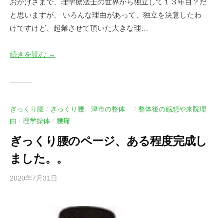
おかげさまで、理学療法士の世界から独立して１３年目？だ
と思いますが、 いろんな理由があって、独立を決意したわ
けですけど、起業させて頂いた大きな理…
続きを読む →
ぎっくり腰
ぎっくり腰 津市の整体
整体後の感想や来院理
/
/
由
理学操体
腰痛
/
/
ぎっくり腰のページ、ある程度完成し
ました。。
2020年7月31日
b
/
y
0
川
件
口
の