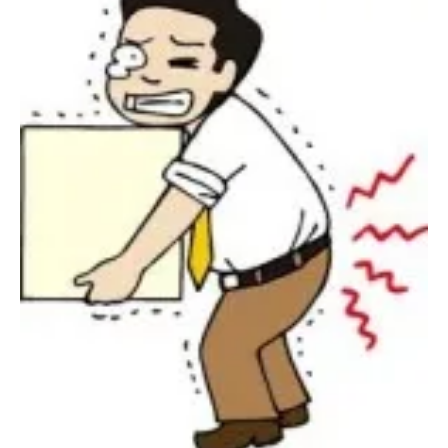
尚
コ
英
メ
ン
ト