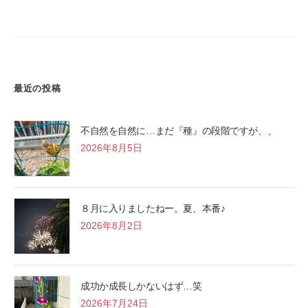
.
j
p
最近の投稿
不自然を自然に…まだ『種』の段階ですが、、
2026年8月5日
８月に入りましたねー。夏、本番♪
2026年8月2日
成功か成長しかないはず…笑
2026年7月24日