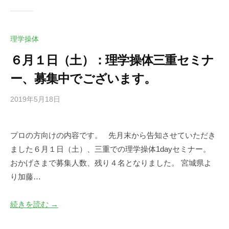
理学操体
６月１日（土）：理学操体三重セミナ
ー、募集中でございます。
2019年5月18日
b
/
y
0
川
件
プロの方向けの内容です。 先月末から告知させていただき
口
の
ました６月１日（土）、三重での理学操体1dayセミナー。
尚
コ
英
メ
おかげさまで募集人数、残り４名となりました。 宮城県よ
ン
り加藤…
ト
続きを読む →