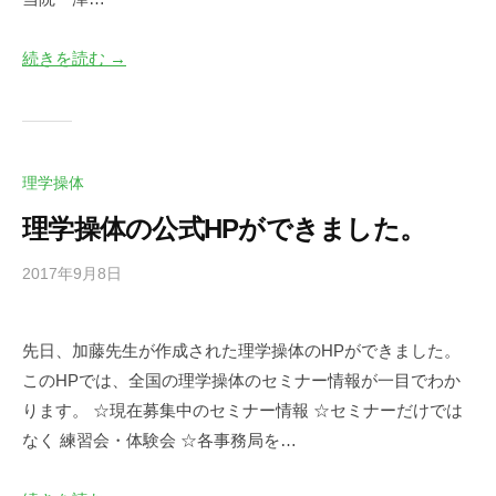
ト
続きを読む →
理学操体
理学操体の公式HPができました。
2017年9月8日
b
/
y
0
d
件
先日、加藤先生が作成された理学操体のHPができました。
e
の
このHPでは、全国の理学操体のセミナー情報が一目でわか
s
コ
k
メ
ります。 ☆現在募集中のセミナー情報 ☆セミナーだけでは
@
ン
なく 練習会・体験会 ☆各事務局を…
t
ト
o