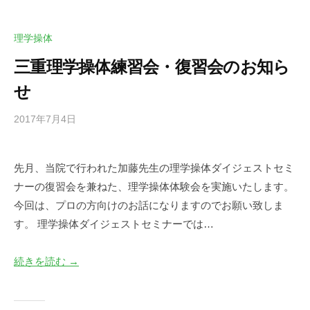
e
.
j
理学操体
p
三重理学操体練習会・復習会のお知ら
せ
2017年7月4日
b
/
y
0
d
件
先月、当院で行われた加藤先生の理学操体ダイジェストセミ
e
の
ナーの復習会を兼ねた、理学操体体験会を実施いたします。
s
コ
k
メ
今回は、プロの方向けのお話になりますのでお願い致しま
@
ン
す。 理学操体ダイジェストセミナーでは…
t
ト
o
続きを読む →
i
e
e