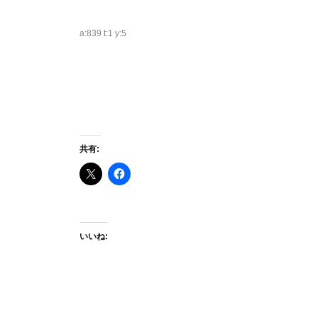
a:839 t:1 y:5
共有:
いいね: