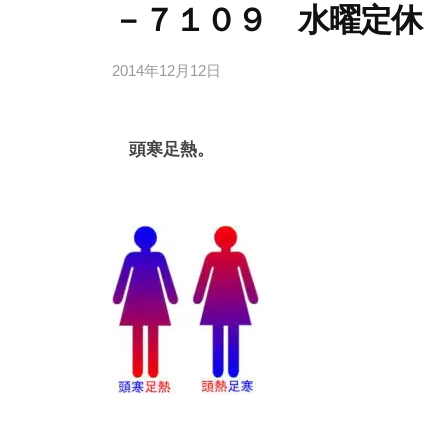
－７１０９ 水曜定休
2014年12月12日
b
/
y
0
d
件
頭寒足熱。
e
の
s
コ
k
メ
@
ン
t
ト
o
i
e
e
.
j