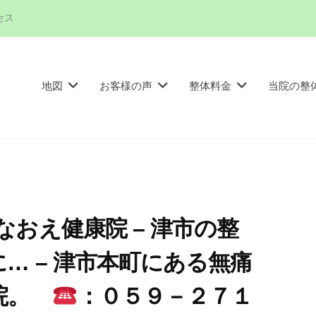
セス
地図
お客様の声
整体料金
当院の整
なおえ健康院 – 津市の整
… – 津市本町にある無痛
体院。
：０５９－２７１