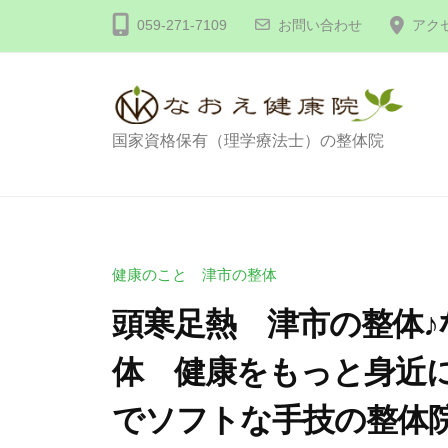
コ
体
059-271-7109
お問い合わせ
アク
ン
な
テ
お
え
ン
健
ツ
整
国家資格保有（理学療法士）の整体院
康
へ
体
院
ス
な
キ
お
ッ
え
健康のこと 津市の整体
プ
健
頭寒足熱 津市の整体♪
康
体 健康をもっと身近に
院
でソフトな手技の整