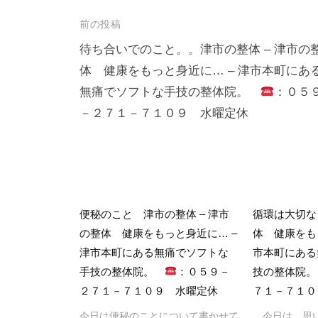
投
前の投稿
稿
待ち合いでのこと。。津市の整体 – 津市の
体 健康をもっと身近に… – 津市本町にあ
ナ
無痛でソフトな手技の整体院。
：０５
ビ
－２７１－７１０９ 水曜定休
ゲ
ー
シ
ョ
ン
便秘のこと 津市の整体 – 津市
循環は大切な
の整体 健康をもっと身近に… –
体 健康をも
津市本町にある無痛でソフトな
市本町にある
手技の整体院。
：０５９－
技の整体院
２７１－７１０９ 水曜定休
７１－７１０
今日は便秘のことについて書かせて
今日は、思い