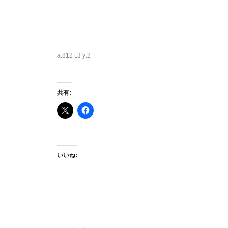
a:812 t:3 y:2
共有:
いいね: