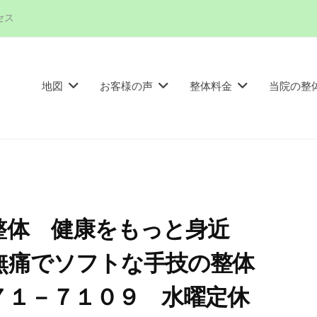
セス
地図
お客様の声
整体料金
当院の整
の整体 健康をもっと身近
る無痛でソフトな手技の整体
７１－７１０９ 水曜定休