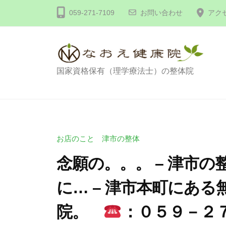
コ
体
059-271-7109
お問い合わせ
アク
ン
な
テ
お
え
ン
健
ツ
整
国家資格保有（理学療法士）の整体院
康
へ
体
院
ス
な
キ
お
ッ
え
お店のこと 津市の整体
プ
健
念願の。。。 – 津市
康
に… – 津市本町にあ
院
院。
：０５９－２