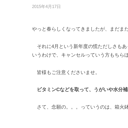
2015年4月17日
b
/
y
0
d
件
やっと春らしくなってきましたが、まだま
e
の
s
コ
k
メ
それに4月という新年度の慌ただしさもあ
@
ン
いうわけで、キャンセルっていう方もちら
t
ト
o
皆様もご注意くださいませ。
i
e
ビタミンCなどを取って、うがいや水分補
e
.
さて、念願の。。。っていうのは、箱火鉢
j
p