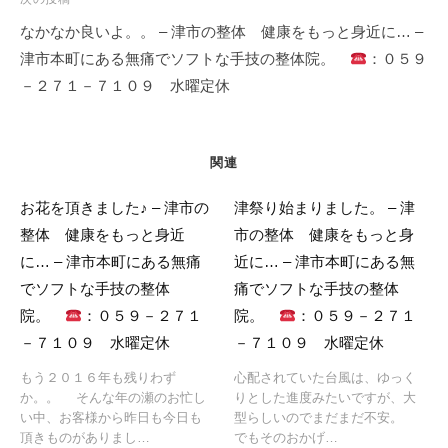
シ
なかなか良いよ。。 – 津市の整体 健康をもっと身近に… –
ョ
津市本町にある無痛でソフトな手技の整体院。
：０５９
ン
－２７１－７１０９ 水曜定休
関連
お花を頂きました♪ – 津市の
津祭り始まりました。 – 津
整体 健康をもっと身近
市の整体 健康をもっと身
に… – 津市本町にある無痛
近に… – 津市本町にある無
でソフトな手技の整体
痛でソフトな手技の整体
院。
：０５９－２７１
院。
：０５９－２７１
－７１０９ 水曜定休
－７１０９ 水曜定休
もう２０１６年も残りわず
心配されていた台風は、ゆっく
か。。 そんな年の瀬のお忙し
りとした進度みたいですが、大
い中、お客様から昨日も今日も
型らしいのでまだまだ不安。
頂きものがありまし…
でもそのおかげ…