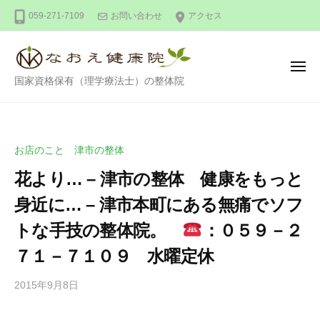
整
ー
コ
059-271-7109
お問い合わせ
アクセス
体
ン
な
テ
お
ン
え
メ
整
ニ
国家資格保有（理学療法士）の整体院
健
ツ
ュ
ー
体
康
へ
な
院
ス
お
キ
お店のこと 津市の整体
え
ッ
花より… – 津市の整体 健康をもっと
健
プ
康
身近に… – 津市本町にある無痛でソフ
院
トな手技の整体院。
：０５９－２
７１－７１０９ 水曜定休
2015年9月8日
b
/
y
0
d
件