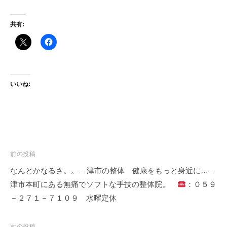
共有:
いいね:
投
前の投稿
稿
なんとかなるさ。。 – 津市の整体 健康をもっと身近に… –
ナ
津市本町にある無痛でソフトな手技の整体院。
：０５９
ビ
－２７１－７１０９ 水曜定休
ゲ
ー
次の投稿