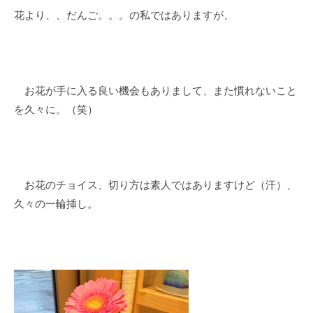
花より、、だんご。。。の私ではありますが、
e
の
s
コ
k
メ
@
ン
t
ト
お花が手に入る良い機会もありまして、また慣れないこと
o
を久々に。（笑）
i
e
e
.
お花のチョイス、切り方は素人ではありますけど（汗）、
j
p
久々の一輪挿し。