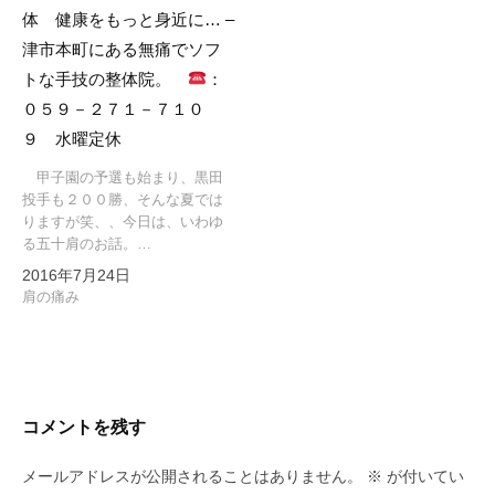
体 健康をもっと身近に… –
津市本町にある無痛でソフ
トな手技の整体院。
：
０５９－２７１－７１０
９ 水曜定休
甲子園の予選も始まり、黒田
投手も２００勝、そんな夏では
りますが笑、、今日は、いわゆ
る五十肩のお話。…
2016年7月24日
肩の痛み
コメントを残す
メールアドレスが公開されることはありません。
※
が付いてい