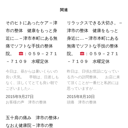
関連
そのヒトにあったケア – 津
リラックスできる大切さ。 –
市の整体 健康をもっと身
津市の整体 健康をもっと
近に… – 津市本町にある無
身近に… – 津市本町にある
痛でソフトな手技の整体
無痛でソフトな手技の整体
院。
：０５９－２７１
院。
：０５９－２７１
－７１０９ 水曜定休
－７１０９ 水曜定休
今日は、昼からは暑いくらいの
昨日は、日頃お世話になってい
良い天気。 早朝は、日差しも
る方への訪問整体。 お店に来
なく、涼しくてとても良い朝で
て頂くことが一番だと私的には
ございました♪…
思っていますが…
2015年9月27日
2015年8月10日
お客様の声 津市の整体
頭痛 津市の整体
五十肩の痛み 津市の整体♪
なおえ健康院 – 津市の整