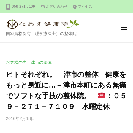
整
ー
コ
059-271-7109
お問い合わせ
アクセス
体
ン
な
テ
お
ン
え
メ
整
ニ
国家資格保有（理学療法士）の整体院
健
ツ
ュ
ー
体
康
へ
な
院
ス
お
キ
お客様の声 津市の整体
え
ッ
ヒトそれぞれ。 – 津市の整体 健康を
健
プ
康
もっと身近に… – 津市本町にある無痛
院
でソフトな手技の整体院。
：０５
９－２７１－７１０９ 水曜定休
2016年2月18日
b
/
y
0
d
件