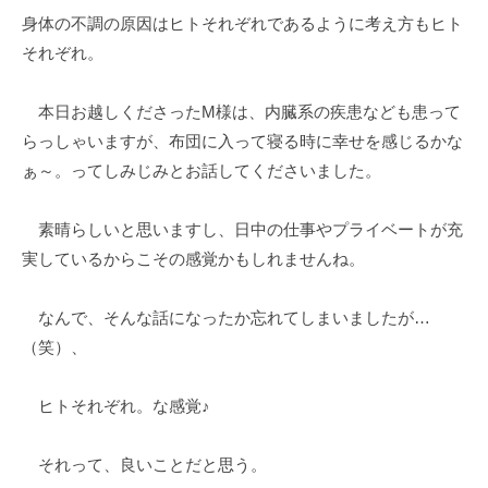
身体の不調の原因はヒトそれぞれであるように考え方もヒト
e
の
それぞれ。
s
コ
k
メ
@
ン
本日お越しくださったM様は、内臓系の疾患なども患って
t
ト
らっしゃいますが、布団に入って寝る時に幸せを感じるかな
o
ぁ～。ってしみじみとお話してくださいました。
i
e
素晴らしいと思いますし、日中の仕事やプライベートが充
e
実しているからこその感覚かもしれませんね。
.
j
p
なんで、そんな話になったか忘れてしまいましたが…
（笑）、
ヒトそれぞれ。な感覚♪
それって、良いことだと思う。