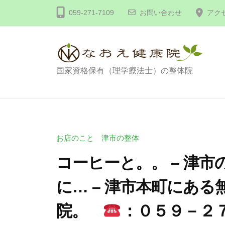
コ
体
059-271-7109
お問い合わせ
アク
ン
な
テ
お
え
ン
健
ツ
整
国家資格保有（理学療法士）の整体院
康
へ
体
院
ス
な
キ
お
ッ
え
お店のこと 津市の整体
プ
健
コーヒーと。。 – 津
康
に… – 津市本町にあ
院
院。
：０５９－２