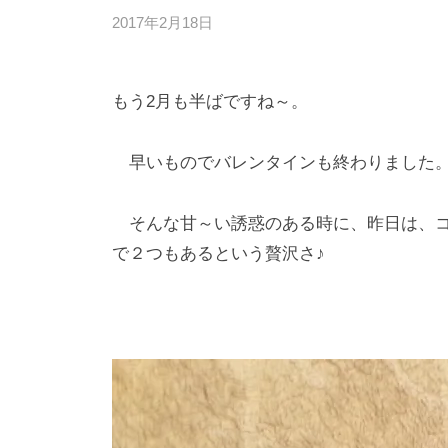
2017年2月18日
b
/
y
0
d
件
もう2月も半ばですね～。
e
の
s
コ
k
メ
早いものでバレンタインも終わりました
@
ン
t
ト
そんな甘～い誘惑のある時に、昨日は、コ
o
で２つもあるという贅沢さ♪
i
e
e
.
j
p