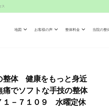
セス
地図
お客様の声
整体料金
当院の整
市の整体 健康をもっと身近
る無痛でソフトな手技の整体
７１－７１０９ 水曜定休