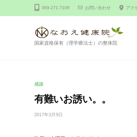
コ
体
059-271-7109
お問い合わせ
アク
ン
な
テ
お
え
ン
健
ツ
整
国家資格保有（理学療法士）の整体院
康
へ
体
院
ス
な
キ
お
ッ
え
感謝
プ
健
有難いお誘い。。
康
院
2017年3月9日
b
/
y
0
d
件