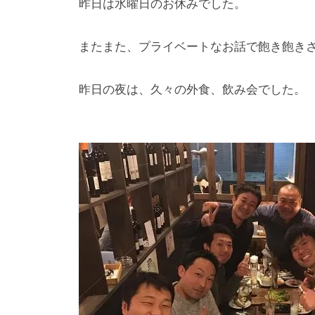
昨日は水曜日のお休みでした。
e
の
s
コ
k
メ
またまた、プライベートなお話で飽き飽きさ
@
ン
t
ト
昨日の夜は、久々の外食、飲み会でした。
o
i
e
e
.
j
p