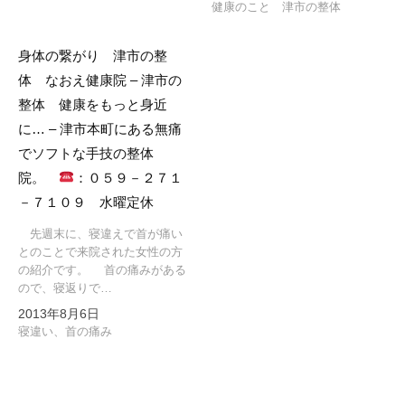
健康のこと 津市の整体
身体の繋がり 津市の整
体 なおえ健康院 – 津市の
整体 健康をもっと身近
に… – 津市本町にある無痛
でソフトな手技の整体
院。
：０５９－２７１
－７１０９ 水曜定休
先週末に、寝違えで首が痛い
とのことで来院された女性の方
の紹介です。 首の痛みがある
ので、寝返りで…
2013年8月6日
寝違い、首の痛み