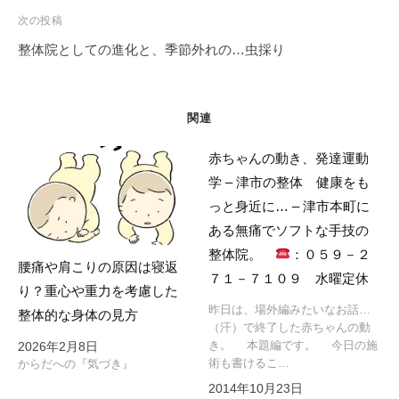
ゲ
次の投稿
ー
整体院としての進化と、季節外れの…虫採り
シ
ョ
ン
関連
赤ちゃんの動き、発達運動
学 – 津市の整体 健康をも
っと身近に… – 津市本町に
ある無痛でソフトな手技の
整体院。
：０５９－２
腰痛や肩こりの原因は寝返
７１－７１０９ 水曜定休
り？重心や重力を考慮した
昨日は、場外編みたいなお話…
整体的な身体の見方
（汗）で終了した赤ちゃんの動
き。 本題編です。 今日の施
2026年2月8日
術も書けるこ…
からだへの『気づき』
2014年10月23日