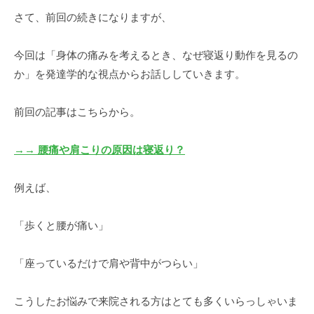
さて、前回の続きになりますが、
尚
コ
英
メ
ン
今回は「身体の痛みを考えるとき、なぜ寝返り動作を見るの
ト
か」を発達学的な視点からお話ししていきます。
前回の記事はこちらから。
→→ 腰痛や肩こりの原因は寝返り？
例えば、
「歩くと腰が痛い」
「座っているだけで肩や背中がつらい」
こうしたお悩みで来院される方はとても多くいらっしゃいま