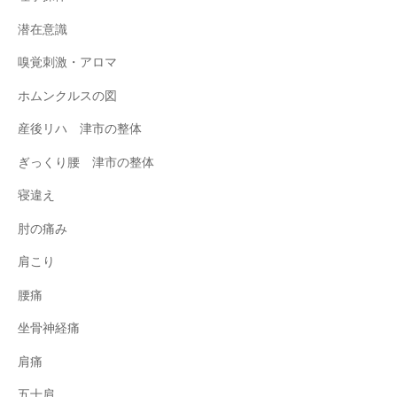
潜在意識
嗅覚刺激・アロマ
ホムンクルスの図
産後リハ 津市の整体
ぎっくり腰 津市の整体
寝違え
肘の痛み
肩こり
腰痛
坐骨神経痛
肩痛
五十肩