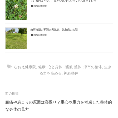
甘い蜜のような、、温かい気持ちをたくさん頂きました
2026年6月26日
梅雨時期の不調と天気痛、気象病のお話
2026年6月23日
なおえ健康院
,
健康
,
心と身体
,
感謝
,
整体
,
津市の整体
,
生き
る力を高める
,
神経整体
投
前の投稿
稿
腰痛や肩こりの原因は寝返り？重心や重力を考慮した整体的
ナ
な身体の見方
ビ