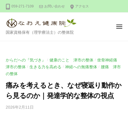
整
ー
コ
059-271-7109
お問い合わせ
アクセス
体
ン
な
テ
お
ン
え
メ
整
ニ
国家資格保有（理学療法士）の整体院
健
ツ
ュ
ー
体
康
へ
な
院
ス
お
キ
からだへの『気づき』
健康のこと 津市の整体
坐骨神経痛
/
/
え
ッ
津市の整体
生きる力を高める
神経への無痛整体
腰痛 津市
/
/
/
健
プ
の整体
康
痛みを考えるとき、なぜ寝返り動作か
院
ら見るのか｜発達学的な整体の視点
2026年2月11日
b
/
y
0
川
件
口
の