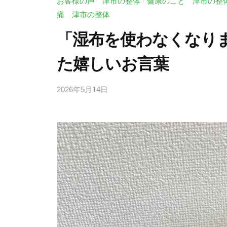
お客様の声 津市の整体
健康のこと 津市の整
/
痛 津市の整体
「湿布を使わなくなり
た嬉しいお言葉
2026年5月14日
b
/
y
0
川
件
口
の
尚
コ
英
メ
ン
ト