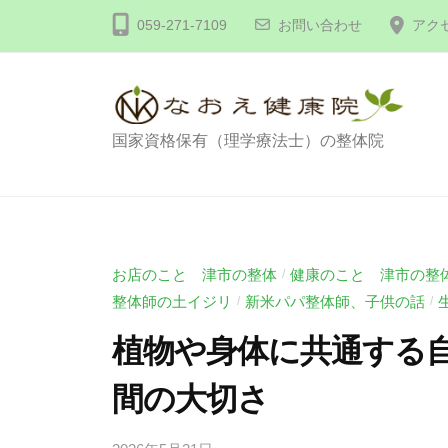
コ
体
059-271-7109
お問い合わせ
アク
ン
な
テ
お
え
ン
健
ツ
整
国家資格保有（理学療法士）の整体院
康
へ
体
院
ス
な
キ
お
ッ
え
お店のこと 津市の整体
健康のこと 津市の整
/
プ
健
整体師の土イジリ
新米パパ整体師、子供の話
/
/
康
植物や身体に共通する
院
間の大切さ