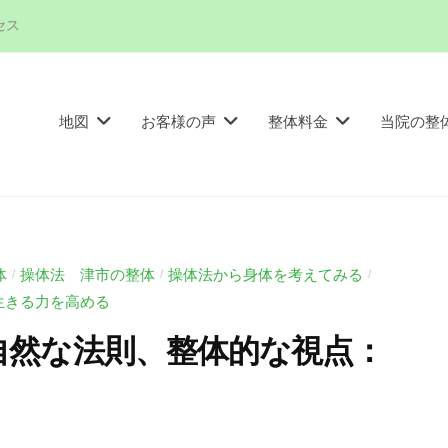
セス
地図
お客様の声
整体料金
当院の整
体
操体法 津市の整体
操体法から身体を考えてみる
/
/
/
生きる力を高める
自然な法則、整体的な視点：