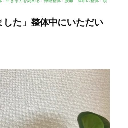
体
生きる力を高める
神経整体
腰痛 津市の整体
頭
/
/
/
/
ました」整体中にいただい