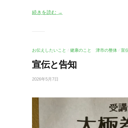
続きを読む →
お伝えしたいこと
健康のこと 津市の整体
宣
/
/
宣伝と告知
2026年5月7日
b
/
y
0
川
件
口
の
尚
コ
英
メ
ン