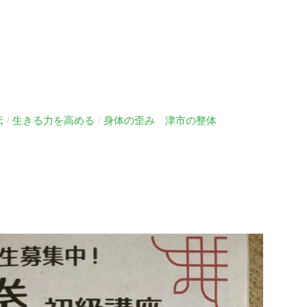
伝
生きる力を高める
身体の歪み 津市の整体
/
/