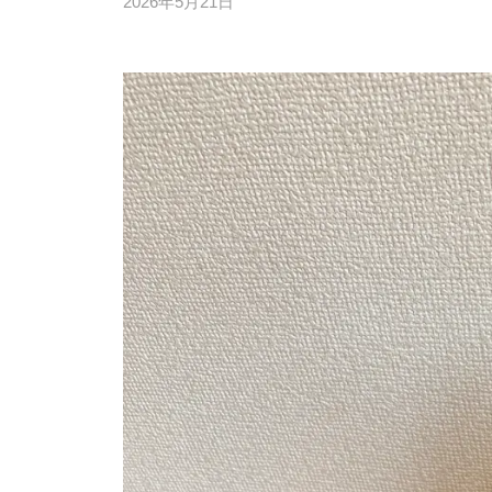
2026年5月21日
b
/
y
0
川
件
口
の
尚
コ
英
メ
ン
ト