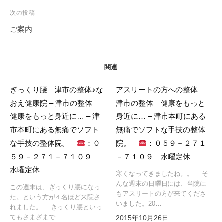
ー
次の投稿
シ
ご案内
ョ
ン
関連
ぎっくり腰 津市の整体♪な
アスリートの方への整体 –
おえ健康院 – 津市の整体
津市の整体 健康をもっと
健康をもっと身近に… – 津
身近に… – 津市本町にある
市本町にある無痛でソフト
無痛でソフトな手技の整体
な手技の整体院。
：０
院。
：０５９－２７１
５９－２７１－７１０９
－７１０９ 水曜定休
水曜定休
寒くなってきましたね。。 そ
んな週末の日曜日には、当院に
この週末は、ぎっくり腰になっ
もアスリートの方が来てくださ
た。という方が４名ほど来院さ
いました。20…
れました。 ぎっくり腰といっ
てもさまざまで…
2015年10月26日