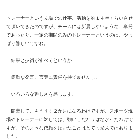
y
0
d
件
トレーナーという立場での仕事、活動を約１４年くらいさせ
e
の
て頂いてきたのですが、チームには所属しないような、単発
s
コ
k
メ
であったり、一定の期間のみのトレーナーというのは、やっ
@
ン
ぱり難しいですね。
t
ト
o
結果と技術がすべてというか、
i
e
簡単な発言、言葉に責任を持てませんし、
e
.
いろいろな難しさを感じます。
j
p
開業して、もうすぐ２か月になるわけですが、スポーツ現
場やトレーナーに対しては、強いこだわりはなかったわけで
すが、そのような依頼を頂いたことはとても光栄ではありま
した。