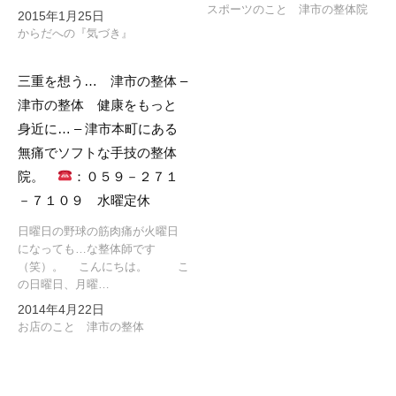
スポーツのこと 津市の整体院
2015年1月25日
からだへの『気づき』
三重を想う… 津市の整体 –
津市の整体 健康をもっと
身近に… – 津市本町にある
無痛でソフトな手技の整体
院。
：０５９－２７１
－７１０９ 水曜定休
日曜日の野球の筋肉痛が火曜日
になっても…な整体師です
（笑）。 こんにちは。 こ
の日曜日、月曜…
2014年4月22日
お店のこと 津市の整体