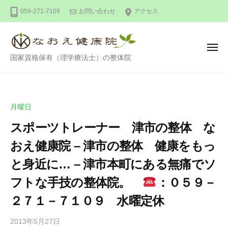
整
ー
コ
059-271-7109
お問い合わせ
アクセス
体
ン
な
テ
お
ン
え
メ
整
ニ
国家資格保有（理学療法士）の整体院
健
ツ
ュ
ー
体
康
へ
な
院
ス
お
キ
月曜日
え
ッ
スポーツトレーナー 津市の整体 な
健
プ
康
おえ健康院 – 津市の整体 健康をもっ
院
と身近に… – 津市本町にある無痛でソ
フトな手技の整体院。
：０５９－
２７１－７１０９ 水曜定休
2013年5月27日
b
/