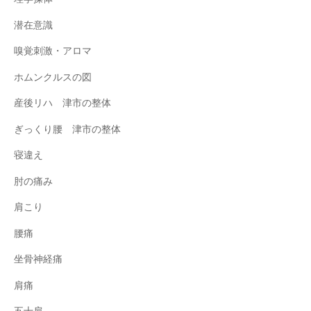
潜在意識
嗅覚刺激・アロマ
ホムンクルスの図
産後リハ 津市の整体
ぎっくり腰 津市の整体
寝違え
肘の痛み
肩こり
腰痛
坐骨神経痛
肩痛