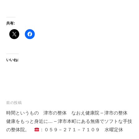
共有:
いいね:
投
前の投稿
稿
時間というもの 津市の整体 なおえ健康院 – 津市の整体
ナ
健康をもっと身近に… – 津市本町にある無痛でソフトな手技
ビ
の整体院。
：０５９－２７１－７１０９ 水曜定休
ゲ