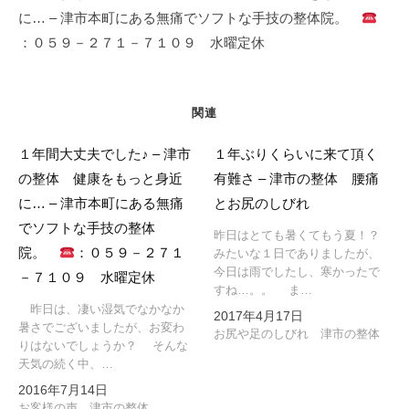
ー
に… – 津市本町にある無痛でソフトな手技の整体院。
シ
：０５９－２７１－７１０９ 水曜定休
ョ
ン
関連
１年間大丈夫でした♪ – 津市
１年ぶりくらいに来て頂く
の整体 健康をもっと身近
有難さ – 津市の整体 腰痛
に… – 津市本町にある無痛
とお尻のしびれ
でソフトな手技の整体
昨日はとても暑くてもう夏！？
院。
：０５９－２７１
みたいな１日でありましたが、
今日は雨でしたし、寒かったで
－７１０９ 水曜定休
すね…。。 ま…
昨日は、凄い湿気でなかなか
2017年4月17日
暑さでございましたが、お変わ
お尻や足のしびれ 津市の整体
りはないでしょうか？ そんな
天気の続く中、…
2016年7月14日
お客様の声 津市の整体