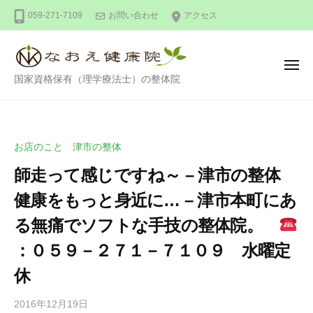
整
ー
コ
059-271-7109
お問い合わせ
アクセス
体
ン
な
テ
お
ン
え
メ
整
ニ
国家資格保有（理学療法士）の整体院
健
ツ
ュ
ー
体
康
へ
な
院
ス
お
キ
お店のこと 津市の整体
え
ッ
師走って感じですね～ – 津市の整体
健
プ
康
健康をもっと身近に… – 津市本町にあ
院
る無痛でソフトな手技の整体院。
：０５９－２７１－７１０９ 水曜定
休
2016年12月19日
b
/