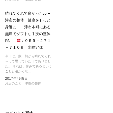
晴れてくれて良かった♪♪ –
津市の整体 健康をもっと
身近に… – 津市本町にある
無痛でソフトな手技の整体
院。
：０５９－２７１
－７１０９ 水曜定休
今日は、数日前から晴れてくれ
～って思っていた日でありまし
た。 それは、休みであるという
ことと温かくな…
2017年4月5日
お店のこと 津市の整体
コメントを残す