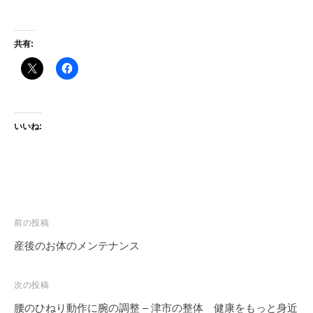
共有:
いいね:
投
前の投稿
稿
産後のお体のメンテナンス
ナ
ビ
次の投稿
ゲ
腰のひねり動作に腕の調整 – 津市の整体 健康をもっと身近