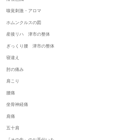
嗅覚刺激・アロマ
ホムンクルスの図
産後リハ 津市の整体
ぎっくり腰 津市の整体
寝違え
肘の痛み
肩こり
腰痛
坐骨神経痛
肩痛
五十肩
『その先』のお手伝いを。