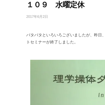
１０９ 水曜定休
2017年6月2日
b
/
y
0
d
件
バタバタといろいろございましたが、昨日
e
の
s
コ
トセミナーが終了しました。
k
メ
@
ン
t
ト
o
i
e
e
.
j