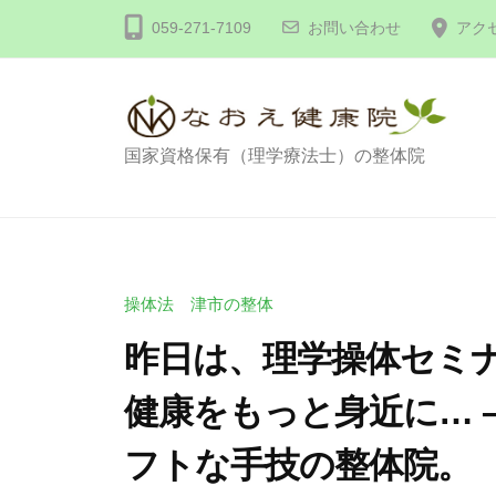
コ
体
059-271-7109
お問い合わせ
アク
ン
な
テ
お
え
ン
健
ツ
整
国家資格保有（理学療法士）の整体院
康
へ
体
院
ス
な
キ
お
ッ
え
操体法 津市の整体
プ
健
昨日は、理学操体セミナ
康
健康をもっと身近に… 
院
フトな手技の整体院