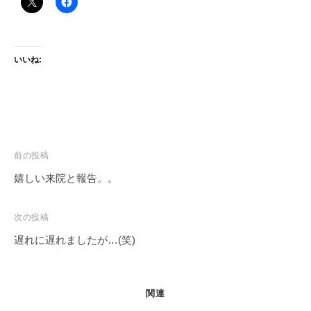
いいね:
投
前の投稿
稿
嬉しい来院と報告。。
ナ
ビ
次の投稿
ゲ
遅れに遅れましたが…(笑)
ー
シ
ョ
関連