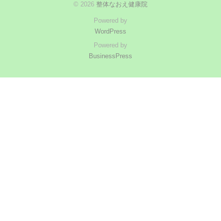
© 2026
整体なおえ健康院
Powered by
WordPress
Powered by
BusinessPress