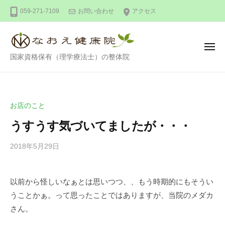
整
ー
コ
059-271-7109
お問い合わせ
アクセス
体
ン
な
テ
お
ン
え
メ
整
ニ
国家資格保有（理学療法士）の整体院
健
ツ
ュ
ー
体
康
へ
な
院
ス
お
キ
お店のこと
え
ッ
うすうす気づいてましたが・・・
健
プ
康
2018年5月29日
b
/
院
y
0
川
件
以前から怪しいなぁとは思いつつ、、もう時期的にもそうい
口
の
うことかぁ。って思ったことではありますが、当院のメダカ
尚
コ
英
メ
さん。
ン