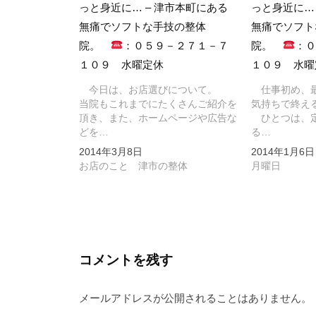
っと身近に… – 津市本町にある
っと身近に…
無痛でソフトな手技の整体
無痛でソフト
院。
：０５９－２７１－７
院。
：
１０９ 水曜定休
１０９ 水曜
今日は、お店選びについて。
仕事初め、最
当院もこれまでにたくさんご紹介を
気持ちで終え
頂き、また、ホームページや広告な
ひとつは、定
どを…
る…
2014年3月8日
2014年1月6日
お店のこと 津市の整体
月曜日
コメントを残す
メールアドレスが公開されることはありません。