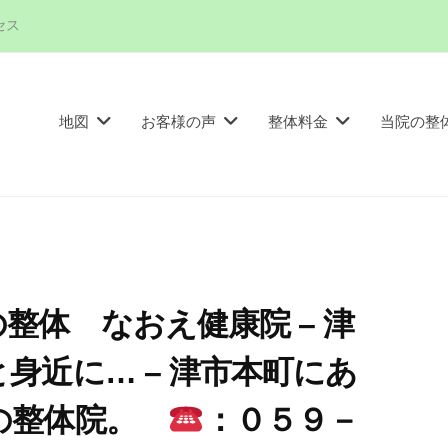
セス
地図
お客様の声
整体料金
当院の整
整体 なおえ健康院 – 津
身近に… – 津市本町にあ
の整体院。
：０５９－