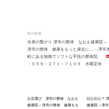
投
前の投稿
稿
全身の繋がり 津市の整体 なおえ健康院 –
津市の整体 健康をもっと身近に… – 津市
ナ
町にある無痛でソフトな手技の整体院。
ビ
：０５９－２７１－７１０９ 水曜定休
ゲ
ー
シ
ョ
ン
お店選び 津市の整体 なおえ
以心伝心？ 
健康院 – 津市の整体 健康をも
健康院 – 