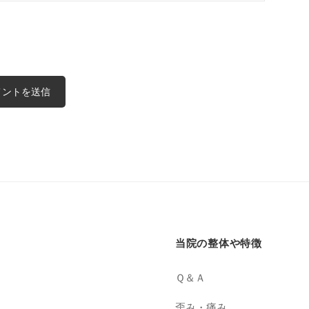
当院の整体や特徴
Ｑ＆Ａ
歪み・痛み