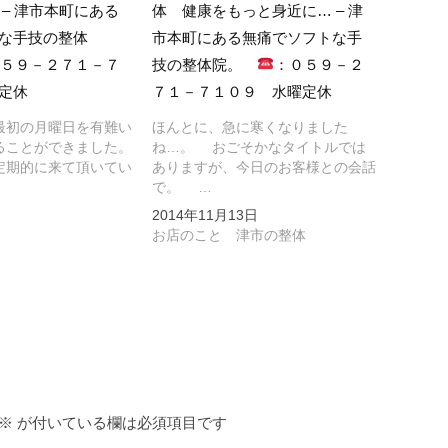
 – 津市本町にある
体 健康をもっと身近に… – 津
な手技の整体
市本町にある無痛でソフトな手
０５９－２７１－７
技の整体院。
：０５９－２
定休
７１－７１０９ 水曜定休
初の月曜日を有難い
ほんとに、急に寒くなりました
ることができました。
ね…。 おごそかなタイトルでは
期的に来て頂いてい
ありますが、今日のお客様との会話
で。 …
2014年11月13日
お店のこと 津市の整体
※
が付いている欄は必須項目です