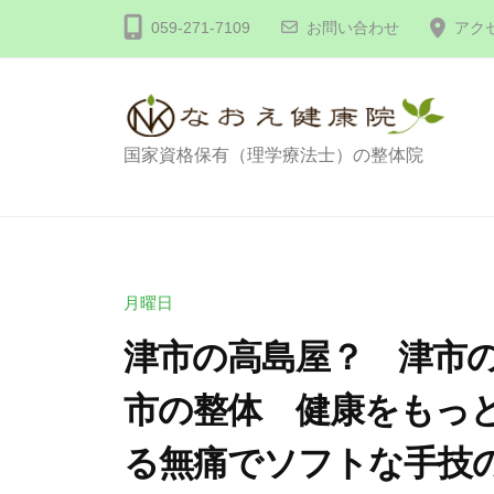
コ
体
059-271-7109
お問い合わせ
アク
ン
な
テ
お
え
ン
健
ツ
整
国家資格保有（理学療法士）の整体院
康
へ
体
院
ス
な
キ
お
ッ
え
月曜日
プ
健
津市の高島屋？ 津市の
康
市の整体 健康をもっと
院
る無痛でソフトな手技