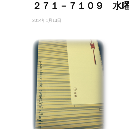
２７１－７１０９ 水
2014年1月13日
b
/
y
0
d
件
e
の
s
コ
k
メ
@
ン
t
ト
o
i
e
e
.
j