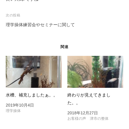
ナ
ビ
次の投稿
ゲ
理学操体練習会やセミナーに関して
ー
シ
ョ
関連
ン
水槽、補充しましたぁ。。
終わりが見えてきまし
た。。
2019年10月4日
理学操体
2018年12月27日
お客様の声 津市の整体