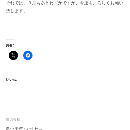
それでは、３月もあとわずかですが、今週もよろしくお願い
致します。
共有:
いいね:
投
前の投稿
稿
良い天気♪ですね～