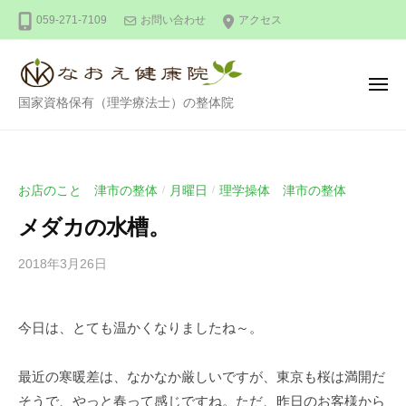
整
ー
コ
059-271-7109
お問い合わせ
アクセス
体
ン
な
テ
お
ン
え
メ
整
ニ
国家資格保有（理学療法士）の整体院
健
ツ
ュ
ー
体
康
へ
な
院
ス
お
キ
お店のこと 津市の整体
月曜日
理学操体 津市の整体
/
/
え
ッ
メダカの水槽。
健
プ
康
2018年3月26日
b
/
院
y
0
川
件
今日は、とても温かくなりましたね～。
口
の
尚
コ
英
メ
最近の寒暖差は、なかなか厳しいですが、東京も桜は満開だ
ン
そうで、やっと春って感じですね。ただ、昨日のお客様から