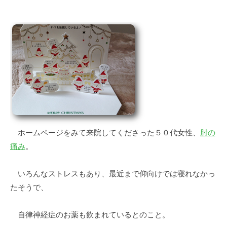
y
0
d
件
e
の
s
コ
k
メ
@
ン
t
ト
o
i
e
e
ホームページをみて来院してくださった５０代女性、
肘の
.
痛み
。
j
p
いろんなストレスもあり、最近まで仰向けでは寝れなかっ
たそうで、
自律神経症のお薬も飲まれているとのこと。