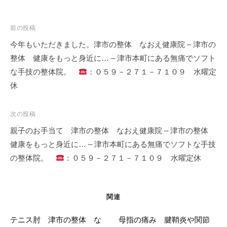
投
前の投稿
稿
今年もいただきました。津市の整体 なおえ健康院 – 津市の
ナ
整体 健康をもっと身近に… – 津市本町にある無痛でソフト
ビ
な手技の整体院。
：０５９－２７１－７１０９ 水曜定
ゲ
休
ー
シ
次の投稿
ョ
親子のお手当て 津市の整体 なおえ健康院 – 津市の整体
ン
健康をもっと身近に… – 津市本町にある無痛でソフトな手技
の整体院。
：０５９－２７１－７１０９ 水曜定休
関連
テニス肘 津市の整体 な
母指の痛み 腱鞘炎や関節