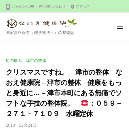
整
ー
コ
059-271-7109
お問い合わせ
アクセス
体
ン
な
テ
お
ン
え
メ
整
ニ
国家資格保有（理学療法士）の整体院
健
ツ
ュ
ー
体
康
へ
な
院
ス
お
キ
肘の痛み 津市の整体
え
ッ
クリスマスですね。 津市の整体 な
健
プ
康
おえ健康院 – 津市の整体 健康をもっ
院
と身近に… – 津市本町にある無痛でソ
フトな手技の整体院。
：０５９－
２７１－７１０９ 水曜定休
2013年12月24日
b
/