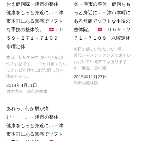
おえ健康院 – 津市の整体
炎 – 津市の整体 健康をも
健康をもっと身近に… – 津
っと身近に… – 津市本町に
市本町にある無痛でソフト
ある無痛でソフトな手技の
な手技の整体院。
：０
整体院。
：０５９－２
５９－２７１－７１０９
７１－７１０９ 水曜定休
水曜定休
本日お越しいただいたU様。
普段からメンテナンスで来てい
本日、初めて来て頂いた40代女
ただいている方ではあります
性のお話です。 2か月前くらい
が、最近、魚の鰆…
にテレビを持ち上げた際に肘を
痛めたそう…
2015年11月27日
津市の整体院
2014年4月11日
肘の痛み 津市の整体
あれっ、何か肘が痛
む・・。。 – 津市の整体
健康をもっと身近に… – 津
市本町にある無痛でソフト