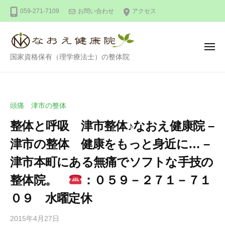
整
ー
コ
059-271-7109
お問い合わせ
アクセス
体
ン
な
テ
お
ン
え
メ
整
ニ
国家資格保有（理学療法士）の整体院
健
ツ
ュ
ー
体
康
へ
な
院
ス
お
キ
頭痛 津市の整体
え
ッ
整体と呼吸 津市整体♪なおえ健康院 –
健
プ
康
津市の整体 健康をもっと身近に… –
院
津市本町にある無痛でソフトな手技の
整体院。
：０５９－２７１－７１
０９ 水曜定休
2015年4月27日
b
/