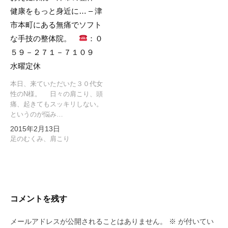
健康をもっと身近に… – 津
市本町にある無痛でソフト
な手技の整体院。
：０
５９－２７１－７１０９
水曜定休
本日、来ていただいた３０代女
性のN様。 日々の肩こり、頭
痛、起きてもスッキリしない。
というのが悩み…
2015年2月13日
足のむくみ、肩こり
コメントを残す
メールアドレスが公開されることはありません。
※
が付いてい