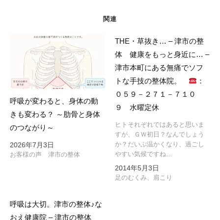
関連
THE・草抜き… – 津市の整
体 健康をもっと身近に… –
津市本町にある無痛でソフ
トな手技の整体院。
：
０５９－２７１－７１０
呼吸が変わると、身体の動
９ 水曜定休
きも変わる？ ～肋骨と身体
ヒトそれぞれではあると思いま
のつながり～
すが、ＧＷ初日？なんでしょう
か？だいぶ温かくなり、過ごし
2026年7月3日
やすい気候ですね…
お客様の声 津市の整体
2014年5月3日
足のむくみ、肩こり
呼吸は大切。津市の整体♪な
おえ健康院 – 津市の整体