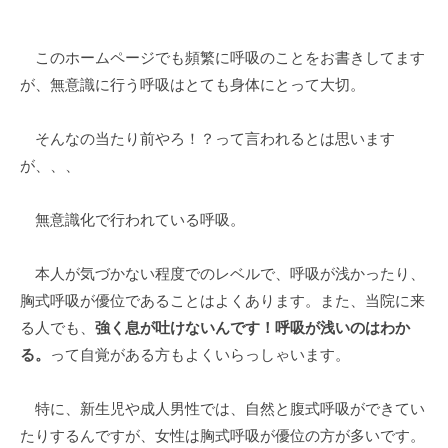
y
0
d
件
このホームページでも頻繁に呼吸のことをお書きしてます
e
の
が、無意識に行う呼吸はとても身体にとって大切。
s
コ
k
メ
@
ン
そんなの当たり前やろ！？って言われるとは思います
t
ト
が、、、
o
i
無意識化で行われている呼吸。
e
e
本人が気づかない程度でのレベルで、呼吸が浅かったり、
.
胸式呼吸が優位であることはよくあります。また、当院に来
j
p
る人でも、
強く息が吐けないんです！呼吸が浅いのはわか
る。
って自覚がある方もよくいらっしゃいます。
特に、新生児や成人男性では、自然と腹式呼吸ができてい
たりするんですが、女性は胸式呼吸が優位の方が多いです。