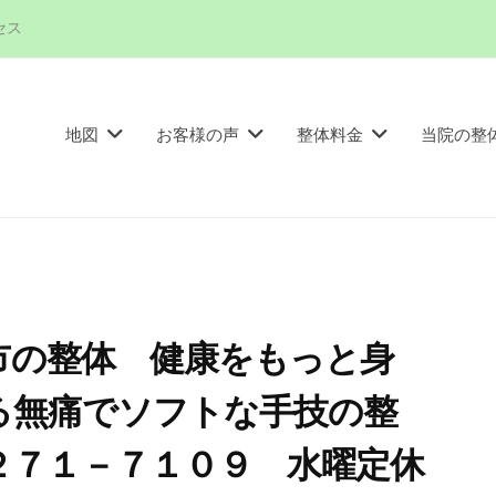
セス
地図
お客様の声
整体料金
当院の整
津市の整体 健康をもっと身
ある無痛でソフトな手技の整
２７１－７１０９ 水曜定休