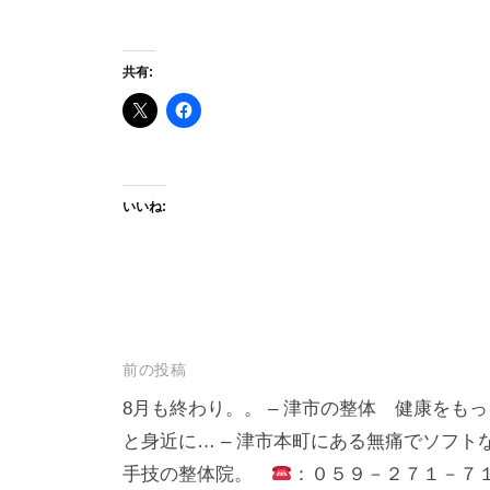
共有:
いいね:
投
前の投稿
稿
8月も終わり。。 – 津市の整体 健康をもっ
と身近に… – 津市本町にある無痛でソフト
ナ
手技の整体院。
：０５９－２７１－７
ビ