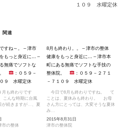
１０９ 水曜定休
関連
ですね～。 – 津市
8月も終わり。。 – 津市の整体
をもっと身近に… –
健康をもっと身近に… – 津市本
る無痛でソフトな
町にある無痛でソフトな手技の
院。
：０５９－
整体院。
：０５９－２７１
０９ 水曜定休
－７１０９ 水曜定休
月も終わりです
今日で8月も終わりですね。 て
、こんな時期に台風
ことは、夏休みも終わり。 お母
日が続きますが…、夏
さん方にとっては、大変そうな夏休
み…
日
2015年8月31日
津市の整体
津市の整体院