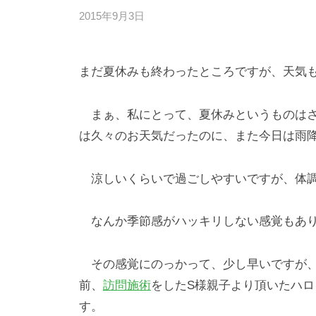
2015年9月3日
b
/
y
0
d
件
まだ夏休みも終わったところですが、天気
e
の
s
コ
k
メ
まぁ、私にとって、夏休みというものはさ
@
ン
は久々のお天気だったのに、また今日は雨降
t
ト
o
涼しいくらいで過ごしやすいですが、体調
i
e
なんか季節感がハッキリしない感覚もあり
e
.
その感覚にのっかって、少し早いですが、
j
p
前、
訪問施術
をしたS様親子より頂いたハ
す。