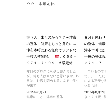
０９ 水曜定休
ゲ
ー
シ
ョ
ン
待ち人…来たのかも？？ – 津市
８月も終わり
の整体 健康をもっと身近に… –
の整体 健康
津市本町にある無痛でソフトな
津市本町にあ
手技の整体院。
：０５９－
手技の整体
２７１－７１０９ 水曜定休
２７１－７１
昨日のブログにも少し書きました
早いもので８
が、待ち人は来ないと思いきや、昨
ね。。 ただ
日は、お店を閉める前にある中学生
による不安な
が来て…
休みも終…
2015年8月21日
2016年8月29
健康のこと 津市の整体
ぎっくり腰 