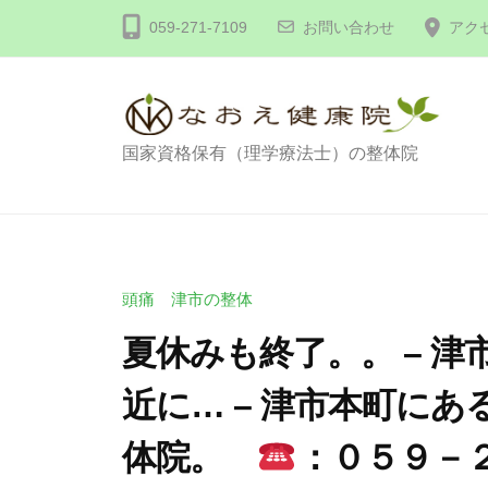
コ
体
059-271-7109
お問い合わせ
アク
ン
な
テ
お
え
ン
健
ツ
整
国家資格保有（理学療法士）の整体院
康
へ
体
院
ス
な
キ
お
ッ
え
頭痛 津市の整体
プ
健
夏休みも終了。。 – 
康
近に… – 津市本町に
院
体院。
：０５９－