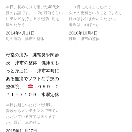
本日、初めて来て頂いた40代女
１０月に入りましたので、、
性のお話です。 2か月前くらい
久々の更新ということでよろし
にテレビを持ち上げた際に肘を
ければお付き合いください。
痛めたそう…
最近は、雨ばっか…
2014年4月11日
2016年10月4日
肘の痛み 津市の整体
膝痛 津市の整体
母指の痛み 腱鞘炎や関節
炎 – 津市の整体 健康をも
っと身近に… – 津市本町に
ある無痛でソフトな手技の
整体院。
：０５９－２
７１－７１０９ 水曜定休
本日お越しいただいたU様。
普段からメンテナンスで来てい
ただいている方ではあります
が、最近、魚の鰆…
2015年11月27日