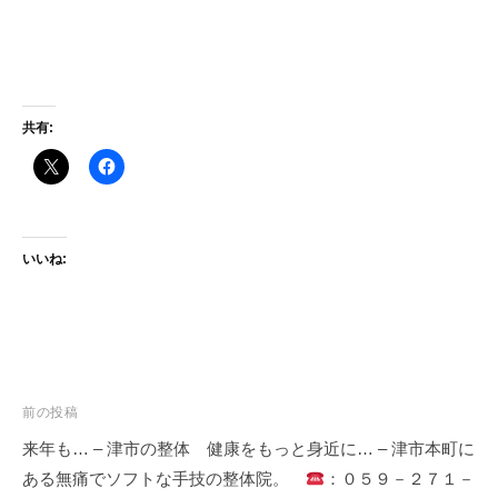
共有:
いいね:
投
前の投稿
稿
来年も… – 津市の整体 健康をもっと身近に… – 津市本町に
ナ
ある無痛でソフトな手技の整体院。
：０５９－２７１－