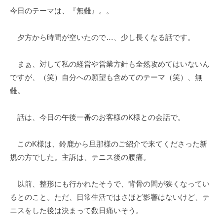
今日のテーマは、『無難』。。
e
の
s
コ
k
メ
夕方から時間が空いたので…、少し長くなる話です。
@
ン
t
ト
まぁ、対して私の経営や営業方針も全然攻めてはいないん
o
ですが、（笑）自分への願望も含めてのテーマ（笑）、無
i
難。
e
e
話は、今日の午後一番のお客様のK様との会話で。
.
j
p
このK様は、鈴鹿から旦那様のご紹介で来てくださった新
規の方でした。主訴は、テニス後の腰痛。
以前、整形にも行かれたそうで、背骨の間が狭くなってい
るとのこと。ただ、日常生活ではさほど影響はないけど、テ
ニスをした後は決まって数日痛いそう。