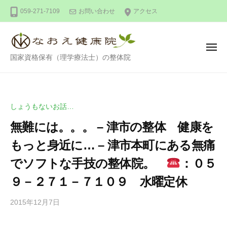
整
ー
コ
059-271-7109
お問い合わせ
アクセス
体
ン
な
テ
お
ン
え
メ
整
ニ
国家資格保有（理学療法士）の整体院
健
ツ
ュ
ー
体
康
へ
な
院
ス
お
キ
しょうもないお話…
え
ッ
無難には。。。 – 津市の整体 健康を
健
プ
康
もっと身近に… – 津市本町にある無痛
院
でソフトな手技の整体院。
：０５
９－２７１－７１０９ 水曜定休
2015年12月7日
b
/
y
0
d
件