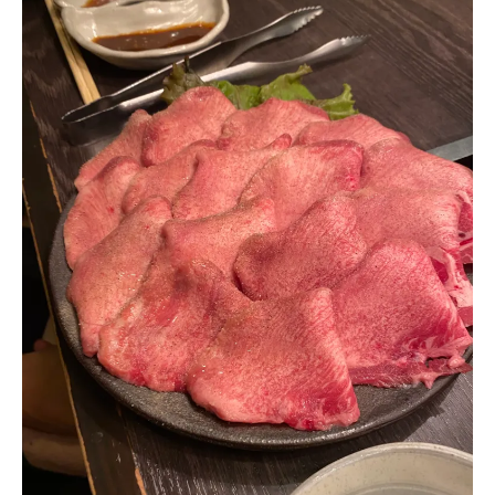
尚
コ
英
メ
ン
ト