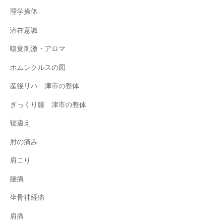
理学操体
潜在意識
嗅覚刺激・アロマ
ホムンクルスの図
産後リハ 津市の整体
ぎっくり腰 津市の整体
寝違え
肘の痛み
肩こり
腰痛
坐骨神経痛
肩痛