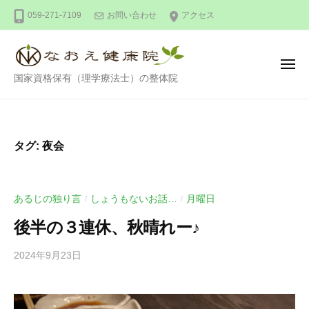
整
ー
コ
059-271-7109
お問い合わせ
アクセス
体
ン
な
テ
お
ン
え
メ
整
ニ
国家資格保有（理学療法士）の整体院
健
ツ
ュ
ー
体
康
へ
な
院
ス
お
キ
タグ:
夜会
え
ッ
健
プ
康
あるじの独り言
しょうもないお話…
月曜日
/
/
院
後半の３連休、秋晴れー♪
2024年9月23日
b
/
y
0
川
件
口
の