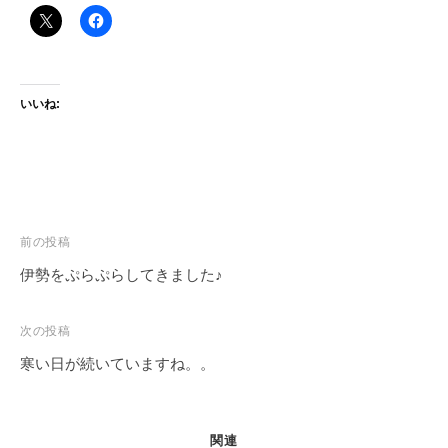
いいね:
投
前の投稿
稿
伊勢をぷらぷらしてきました♪
ナ
ビ
次の投稿
ゲ
寒い日が続いていますね。。
ー
シ
ョ
関連