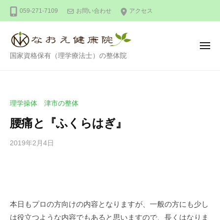
整
ー
コ
059-271-7109
お問い合わせ
アクセス
体
ン
な
テ
お
ン
え
メ
整
ニ
国家資格保有（理学療法士）の整体院
健
ツ
ュ
ー
体
康
へ
な
院
ス
お
キ
理学操体 津市の整体
え
ッ
腰痛と『ふくらはぎ』
健
プ
康
2019年2月4日
b
/
院
y
0
川
件
口
の
尚
コ
英
メ
本日もプロの方向けの内容となりますが、一般の方にも少し
ン
は役立つような内容でもあると思いますので、長くはなりま