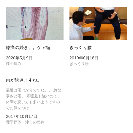
ン
膝痛の続き。。ケア編
ぎっくり腰
2020年5月9日
2019年6月18日
膝の痛み
ぎっくり腰
雨が続きますね。。
最近は雨ばかりですね。。 急な
寒さと雨。 寒暖差も強いので、
体調が悪い方も多いようですの
でお気をつけ…
2017年10月17日
理学操体 津市の整体