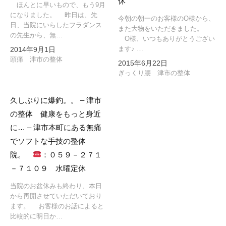
休
ほんとに早いもので、もう9月
になりました。 昨日は、先
今朝の朝一のお客様のO様から、
日、当院にいらしたフラダンス
また大物をいただきました。
の先生から、無…
O様、いつもありがとうござい
ます♪ …
2014年9月1日
頭痛 津市の整体
2015年6月22日
ぎっくり腰 津市の整体
久しぶりに爆釣。。 – 津市
の整体 健康をもっと身近
に… – 津市本町にある無痛
でソフトな手技の整体
院。
：０５９－２７１
－７１０９ 水曜定休
当院のお盆休みも終わり、本日
から再開させていただいており
ます。 お客様のお話によると
比較的に明日か…