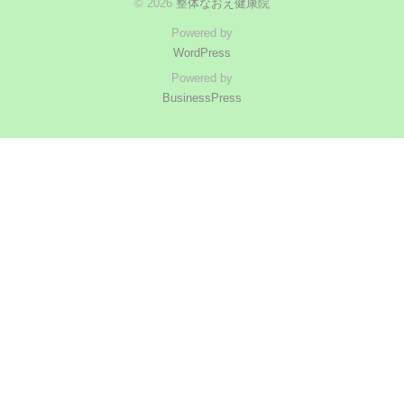
© 2026
整体なおえ健康院
Powered by
WordPress
Powered by
BusinessPress