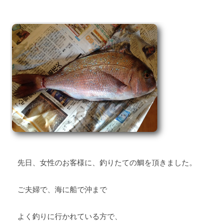
y
0
d
件
e
の
s
コ
k
メ
@
ン
t
ト
o
i
e
e
.
j
p
先日、女性のお客様に、釣りたての鯛を頂きました。
ご夫婦で、海に船で沖まで
よく釣りに行かれている方で、