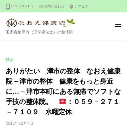
整
ー
コ
059-271-7109
お問い合わせ
アクセス
体
ン
な
テ
お
ン
え
メ
整
ニ
国家資格保有（理学療法士）の整体院
健
ツ
ュ
ー
体
康
へ
な
院
ス
お
キ
感謝
え
ッ
ありがたい 津市の整体 なおえ健康
健
プ
康
院 – 津市の整体 健康をもっと身近
院
に… – 津市本町にある無痛でソフトな
手技の整体院。
：０５９－２７１
－７１０９ 水曜定休
2013年12月4日
b
/