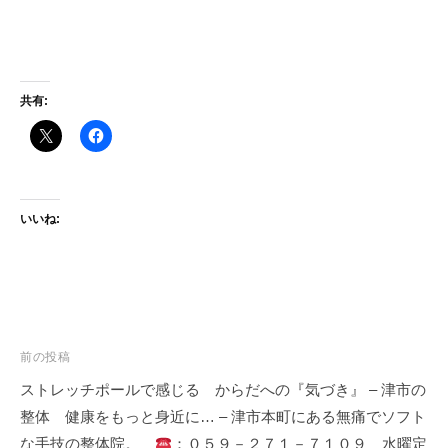
共有:
いいね:
投
前の投稿
稿
ストレッチポールで感じる からだへの『気づき』 – 津市の
ナ
整体 健康をもっと身近に… – 津市本町にある無痛でソフト
ビ
な手技の整体院。
：０５９－２７１－７１０９ 水曜定