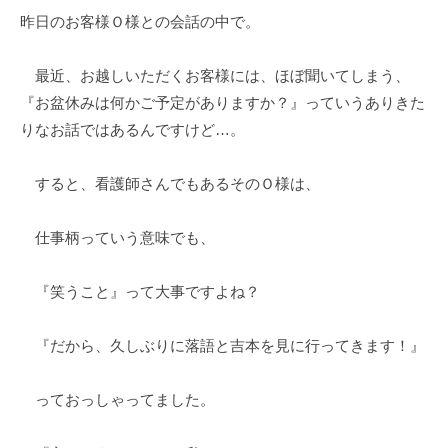
昨日のお客様Ｏ様との会話の中で。
e
の
s
コ
k
メ
最近、お越しいただくお客様には、ほぼ聞いてしまう、
@
ン
『お盆休みは何かご予定がありますか？』っていうありきた
t
ト
りなお話ではあるんですけど…。
o
i
すると、看護師さんでもあるそのＯ様は、
e
e
仕事柄っていう意味でも、
.
j
p
『笑うこと』って大事ですよね？
『だから、久しぶりに落語と吉本を見に行ってきます！』
っておっしゃってました。