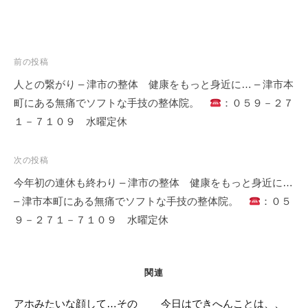
投
前の投稿
稿
人との繋がり – 津市の整体 健康をもっと身近に… – 津市本
ナ
町にある無痛でソフトな手技の整体院。
：０５９－２７
ビ
１－７１０９ 水曜定休
ゲ
ー
次の投稿
シ
今年初の連休も終わり – 津市の整体 健康をもっと身近に…
ョ
– 津市本町にある無痛でソフトな手技の整体院。
：０５
ン
９－２７１－７１０９ 水曜定休
関連
アホみたいな顔して…その
今日はできへんことは、、