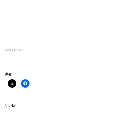
a:842 t:1 y:1
共有:
いいね: