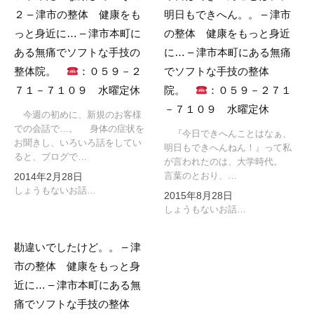
２ – 津市の整体 健康をも
明日もできへん。。 – 津市
っと身近に… – 津市本町に
の整体 健康をもっと身近
ある無痛でソフトな手技の
に… – 津市本町にある無痛
整体院。
：０５９－２
でソフトな手技の整体
７１－７１０９ 水曜定休
院。
：０５９－２７１
－７１０９ 水曜定休
今週の初めに、新規のお客様
での会話で…。 身体の症状を
『今日できへんことはなぁ、
お聞きし、いろいろ話をしてい
明日もできへんねん！』って私
ると、ブログで…
が言われたのは、大学時代。
言葉のとおり、…
2014年2月28日
しょうもないお話…
2015年8月28日
しょうもないお話…
勘違いでしたけど。。 – 津
市の整体 健康をもっと身
近に… – 津市本町にある無
痛でソフトな手技の整体