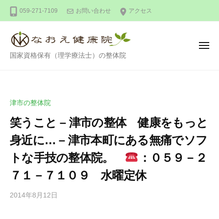
整
ー
コ
059-271-7109
お問い合わせ
アクセス
体
ン
な
テ
お
ン
え
メ
整
ニ
国家資格保有（理学療法士）の整体院
健
ツ
ュ
ー
体
康
へ
な
院
ス
お
キ
津市の整体院
え
ッ
笑うこと – 津市の整体 健康をもっと
健
プ
康
身近に… – 津市本町にある無痛でソフ
院
トな手技の整体院。
：０５９－２
７１－７１０９ 水曜定休
2014年8月12日
b
/
y
0
d
件